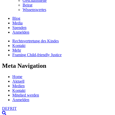
Geschäftsstelle
Beirat
Wissenswertes
Blog
Media
Spenden
Anmelden
Rechtsvertretung des Kindes
Kontakt
Mehr
Framing Child-friendly Justice
Meta Navigation
Home
Aktuell
Medien
Kontakt
Mitglied werden
Anmelden
DE
FR
IT