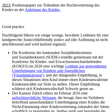
2023:
Positionspapier zur Teilnahme der Rechtsvertretung des
Kindes an der
Anhörung des Kindes.
Good practice
Nachfolgend führen wir einige wenige, bewährte Leitlinien für eine
kindgerechte Justiz/childfriendly justice auf (die Auflistung ist nicht
abschliessend und wird laufend ergänzt):
Die Konferenz der kantonalen Sozialdirektorinnen
und Sozialdirektoren (SODK) erstellte gemeinsam mit der
Konferenz für Kinder- und Erwachsenenschutzbehörden
(KOKES) im 2020 eine wichtige
Leitlinie zur angeordneten
Unterbringung von Kindern und Jugendlichen
('Fremdplatzierung'),
und der dringenden Empfehlung, in
diesen Situationen dem Kind immer einen Kinderanwalt/eine
Kinderanwältin zur Seite zu stellen. Dieser Empfehlung
schliesst sich Kinderanwaltschaft Schweiz gerne an.
Der Kanton Zürich erliess im Februar 2016 eine
aufsichtsrechtliche Weisung
, die besagt, dass im Verfahren
betreffend ausserfamiliärer Unterbringung eines Kindes die
Nicht-Einsetzung einer Kindesvertretung zuhanden der Akten
schriftlich zu begründen ist. Seither prüft und begründet die